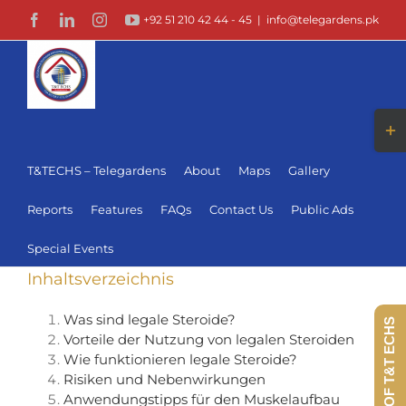
Skip
Facebook
LinkedIn
Instagram
YouTube
+92 51 210 42 44 - 45
|
info@telegardens.pk
to
content
Togg
Slid
Bar
T&TECHS – Telegardens
About
Maps
Gallery
Area
Reports
Features
FAQs
Contact Us
Public Ads
Special Events
Inhaltsverzeichnis
Was sind legale Steroide?
360 VIEW OF T&T ECHS
Vorteile der Nutzung von legalen Steroiden
Wie funktionieren legale Steroide?
Risiken und Nebenwirkungen
Anwendungstipps für den Muskelaufbau