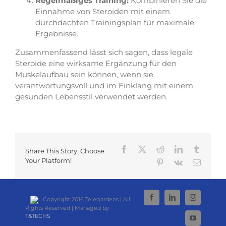
Regelmäßiges Training:
Kombinieren Sie die
Einnahme von Steroiden mit einem
durchdachten Trainingsplan für maximale
Ergebnisse.
Zusammenfassend lässt sich sagen, dass legale
Steroide eine wirksame Ergänzung für den
Muskelaufbau sein können, wenn sie
verantwortungsvoll und im Einklang mit einem
gesunden Lebensstil verwendet werden.
Facebook
X
Reddit
LinkedIn
Tumblr
Share This Story, Choose
Your Platform!
Pinterest
Vk
Email
Copyright 2016 Telegardens | All
Facebook
LinkedIn
Instagram
Rights Reserved | Managed by
T&TECHS
YouTube